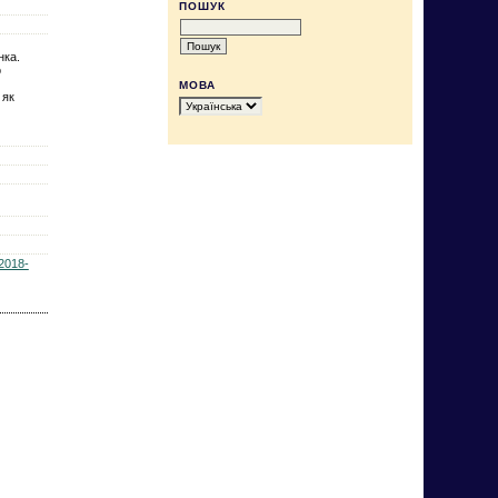
ПОШУК
нка.
о
МОВА
 як
2018-