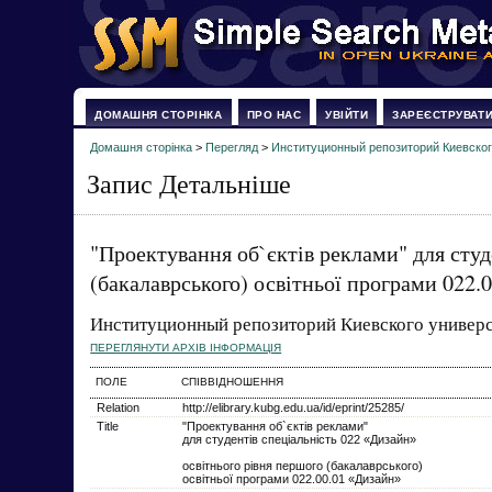
ДОМАШНЯ СТОРІНКА
ПРО НАС
УВІЙТИ
ЗАРЕЄСТРУВАТ
Домашня сторінка
>
Перегляд
>
Институционный репозиторий Киевског
Запис Детальніше
"Проектування об`єктів реклами" для студ
(бакалаврського) освітньої програми 022.
Институционный репозиторий Киевского универс
ПЕРЕГЛЯНУТИ АРХІВ ІНФОРМАЦІЯ
ПОЛЕ
СПІВВІДНОШЕННЯ
Relation
http://elibrary.kubg.edu.ua/id/eprint/25285/
Title
"Проектування об`єктів реклами"
для студентів спеціальність 022 «Дизайн»
освітнього рівня першого (бакалаврського)
освітньої програми 022.00.01 «Дизайн»