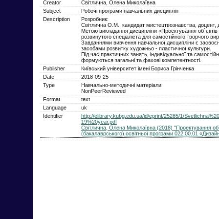
Creator
Світлична, Олена Миколаївна
Subject
Робочі програми навчальних дисциплін
Description
Розробник:
Світлична О.М., кандидат мистецтвознавства, доцент, 
Метою викладання дисципліни «Проектування об`єктів 
розвинутого спеціаліста для самостійного творчого вир
Завданнями вивчення навчальної дисципліни є засвоєн
засобами розвитку художньо - пластичної культури.
Під час практичних занять, індивідуальної та самостій
формуються загальні та фахові компетентності.
Publisher
Київський університет імені Бориса Грінченка
Date
2018-09-25
Type
Навчально-методичні матеріали
NonPeerReviewed
Format
text
Language
uk
Identifier
http://elibrary.kubg.edu.ua/id/eprint/25285/1/Svetl
19%20year.pdf
Світлична, Олена Миколаївна (2018) "Проектування об`
(бакалаврського) освітньої програми 022.00.01 «Дизай