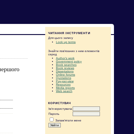
ЧИТАННЯ ІНСТРУМЕНТИ
Для цього запису
Look up terms
Знайти пов'язаних з ним елементів
серед
Author's work
Government policy
Book searches
 першого
Book reviews
Dissertations
Online forums
Quotations
Pay-per-view
Resources
Media reports
Web search
КОРИСТУВАЧ
Ім'я користувача
Пароль
Запам'ятати мене