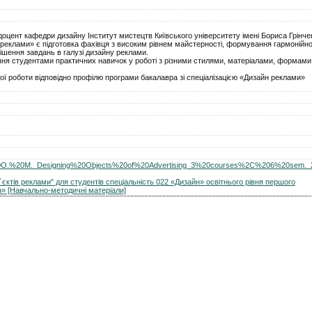
доцент кафедри дизайну Інститут мистецтв Київського університету імені Бориса Грінче
реклами» є підготовка фахівця з високим рівнем майстерності, формування гармонійн
ішення завдань в галузі дизайну реклами.
ня студентами практичних навичок у роботі з різними стилями, матеріалами, формами
ної роботи відповідно профілю програми бакалавра зі спеціалізацією «Дизайн реклами»
ichna%20O.%20M._Designing%20Objects%20of%20Advertising_3%20courses%2C%206%20sem._
єктів реклами" для студентів спеціальність 022 «Дизайн» освітнього рівня першого
н» [Навчально-методичні матеріали]