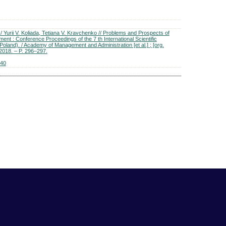
 / Yurii V. Koliada, Tetiana V. Kravchenko // Problems and Prospects of
ent : Conference Proceedings of the 7 th International Scientific
Poland). / Academy of Management and Administration [et al.] ; [org.
 2018. – P. 296–297.
740