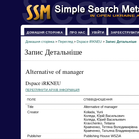
ДОМАШНЯ СТОРІНКА
ПРО НАС
УВІЙТИ
ЗАРЕЄСТРУВАТ
Домашня сторінка
>
Перегляд
>
Dspace iRKNEU
>
Запис Детальніше
Запис Детальніше
Alternative of manager
Dspace iRKNEU
ПЕРЕГЛЯНУТИ АРХІВ ІНФОРМАЦІЯ
ПОЛЕ
СПІВВІДНОШЕННЯ
Title
Alternative of manager
Creator
Koliada, Yurii
Коляда, Юрій Васильович
Коляда, Юрий Васильевич
Kravchenko, Tetiana
Кравченко, Тетяна Володимирівна
Кравченко, Татьяна Владимировна
Publisher
Publishing House WSZiA