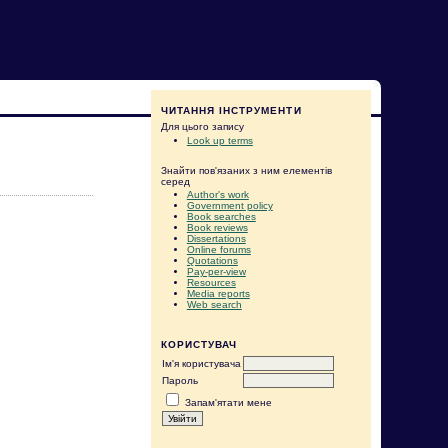
ЧИТАННЯ ІНСТРУМЕНТИ
Для цього запису
Look up terms
Знайти пов'язаних з ним елементів
серед
Author's work
Government policy
Book searches
Book reviews
Dissertations
Online forums
Quotations
Pay-per-view
Resources
Media reports
Web search
КОРИСТУВАЧ
Ім'я користувача
Пароль
Запам'ятати мене