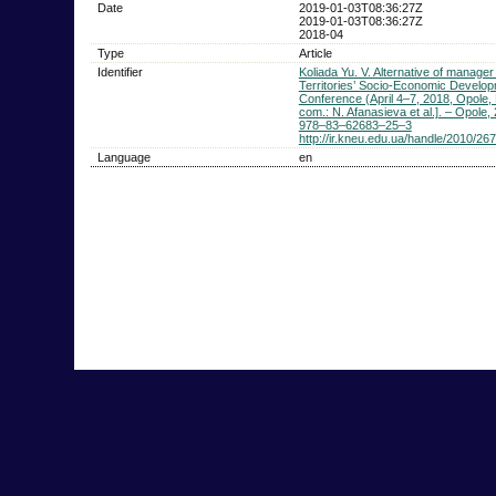
Date
2019-01-03T08:36:27Z
2019-01-03T08:36:27Z
2018-04
Type
Article
Identifier
Koliada Yu. V. Alternative of manager
Territories’ Socio-Economic Developm
Conference (April 4–7, 2018, Opole, 
com.: N. Afanasіeva et al.]. – Opole,
978–83–62683–25–3
http://ir.kneu.edu.ua/handle/2010/26
Language
en