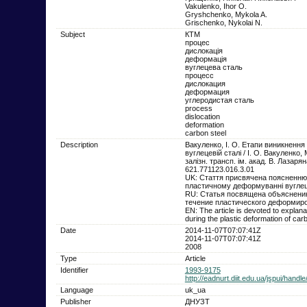
Vakulenko, Ihor O.
Gryshchenko, Mykola A.
Grischenko, Nykolai N.
Subject
КТМ
процес
дислокація
деформація
вуглецева сталь
процесс
дислокация
деформация
углеродистая сталь
process
dislocation
deformation
carbon steel
Description
Вакуленко, І. О. Етапи виникненн
вуглецевій сталі / І. О. Вакуленко,
залізн. трансп. ім. акад. В. Лазар
621.771123.016.3.01
UK: Стаття присвячена поясненню
пластичному деформуванні вуглеце
RU: Статья посвящена объяснени
течение пластического деформиро
EN: The article is devoted to explanat
during the plastic deformation of carb
Date
2014-11-07T07:07:41Z
2014-11-07T07:07:41Z
2008
Type
Article
Identifier
1993-9175
http://eadnurt.diit.edu.ua/jspui/hand
Language
uk_ua
Publisher
ДНУЗТ