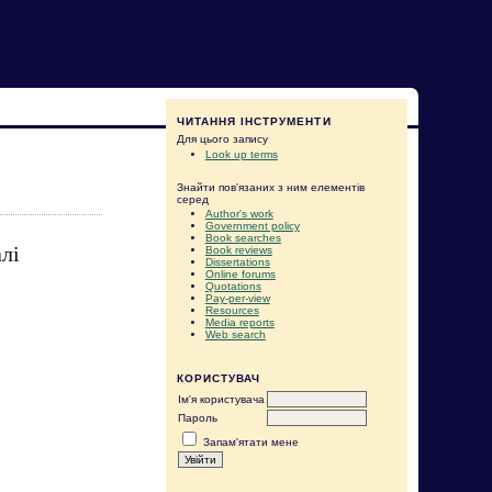
ЧИТАННЯ ІНСТРУМЕНТИ
Для цього запису
Look up terms
Знайти пов'язаних з ним елементів
серед
Author's work
Government policy
Book searches
лі
Book reviews
Dissertations
Online forums
Quotations
Pay-per-view
Resources
Media reports
Web search
КОРИСТУВАЧ
Ім'я користувача
Пароль
Запам'ятати мене