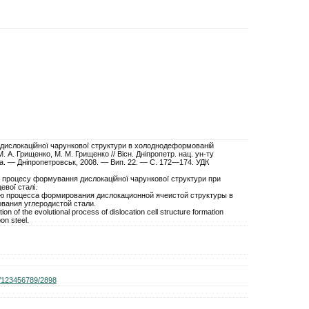
я дислокаційної чарункової структури в холоднодеформованій
 М. А. Грищенко, М. М. Грищенко // Вісн. Дніпропетр. нац. ун-ту
яна. — Дніпропетровськ, 2008. — Вип. 22. — С. 172—174. УДК
 процесу формування дислокаційної чарункової структури при
вої сталі.
ю процесса формирования дислокационной ячеистой структуры в
вания углеродистой стали.
ion of the evolutional process of dislocation cell structure formation
on steel.
le/123456789/2898