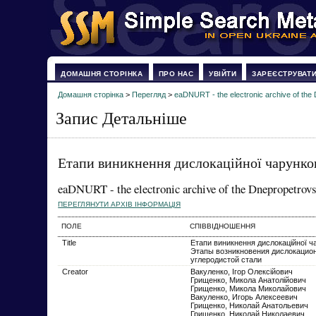
ДОМАШНЯ СТОРІНКА
ПРО НАС
УВІЙТИ
ЗАРЕЄСТРУВАТ
Домашня сторінка
>
Перегляд
>
eaDNURT - the electronic archive of the 
Запис Детальніше
Етапи виникнення дислокаційної чарунков
eaDNURT - the electronic archive of the Dnepropetrovs
ПЕРЕГЛЯНУТИ АРХІВ ІНФОРМАЦІЯ
ПОЛЕ
СПІВВІДНОШЕННЯ
Title
Етапи виникнення дислокаційної ч
Этапы возникновения дислокацио
углеродистой стали
Creator
Вакуленко, Ігор Олексійович
Грищенко, Микола Анатолійович
Грищенко, Микола Миколайович
Вакуленко, Игорь Алексеевич
Грищенко, Николай Анатольевич
Грищенко, Николай Николаевич