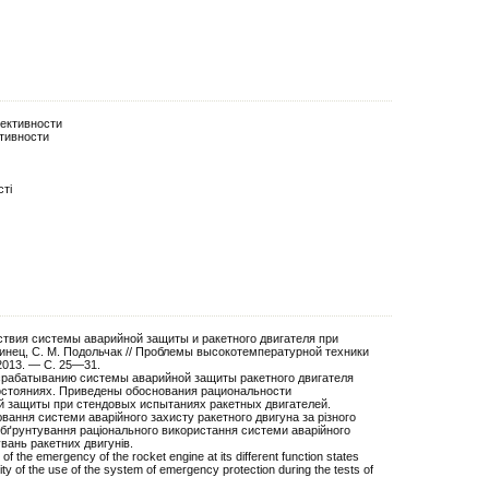
ч
ективности
тивности
сті
твия системы аварийной защиты и ракетного двигателя при
ринец, С. М. Подольчак // Проблемы высокотемпературной техники
 2013. — С. 25—31.
срабатыванию системы аварийной защиты ракетного двигателя
остояниях. Приведены обоснования рациональности
 защиты при стендовых испытаниях ракетных двигателей.
вання системи аварійного захисту ракетного двигуна за різного
обґрунтування раціонального використання системи аварійного
вань ракетних двигунів.
f the emergency of the rocket engine at its different function states
y of the use of the system of emergency protection during the tests of