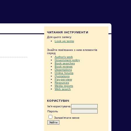
ЧИТАННЯ ІНСТРУМЕНТИ
Для цього запису
Look up terms
Знайти пов'язаних з ним елементів
серед
Author's work
Government policy
Book searches
Book reviews
Dissertations
Online forums
Quotations
Pay-per-view
Resources
Media reports
Web search
КОРИСТУВАЧ
Ім'я користувача
Пароль
Запам'ятати мене