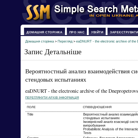
ДОМАШНЯ СТОРІНКА
ПРО НАС
УВІЙТИ
ЗАРЕЄСТРУВАТ
Домашня сторінка
>
Перегляд
>
eaDNURT - the electronic archive of the 
Запис Детальніше
Вероятностный анализ взаимодействия си
стендовых испытаниях
eaDNURT - the electronic archive of the Dnepropetrovs
ПЕРЕГЛЯНУТИ АРХІВ ІНФОРМАЦІЯ
ПОЛЕ
СПІВВІДНОШЕННЯ
Title
Вероятностный анализ взаимодейс
стендовых испытаниях
Імовірнісний аналіз взаємодії сис
випробування
Probabilistic Analysis of the Intera
Tests
Creator
Габринец, Владимир Алексеевич