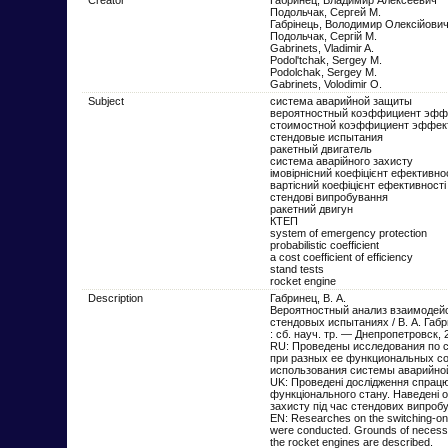
Подольчак, Сергей М.
Габрінець, Володимир Олексійови
Подольчак, Сергій М.
Gabrinets, Vladimir A.
Podol'tchak, Sergey M.
Podolchak, Sergey M.
Gabrіnets, Volodimir O.
Subject
система аварийной защиты
вероятностный коэффициент эфф
стоимостной коэффициент эффек
стендовые испытания
ракетный двигатель
система аварійного захисту
імовірнісний коефіцієнт ефективно
вартісний коефіцієнт ефективності
стендові випробування
ракетний двигун
КТЕП
system of emergency protection
probabilistic coefficient
a cost coefficient of efficiency
stand tests
rocket engine
Description
Габринец, В. А.
Вероятностный анализ взаимодейс
стендовых испытаниях / В. А. Габ
: сб. науч. тр. — Днепропетровск,
RU: Проведены исследования по 
при разных ее функциональных с
использования системы аварийной
UK: Проведені дослідження спрацю
функціонального стану. Наведені 
захисту під час стендових випробу
EN: Researches on the switching-on o
were conducted. Grounds of necessit
the rocket engines are described.