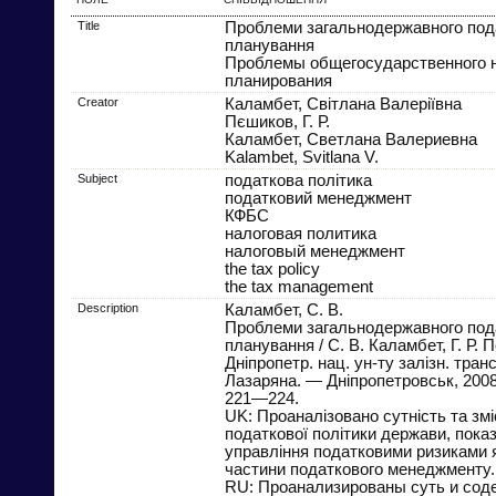
Title
Проблеми загальнодержавного под
планування
Проблемы общегосударственного н
планирования
Creator
Каламбет, Світлана Валеріївна
Пєшиков, Г. Р.
Каламбет, Светлана Валериевна
Kalambet, Svitlana V.
Subject
податкова політика
податковий менеджмент
КФБС
налоговая политика
налоговый менеджмент
the tax policy
the tax management
Description
Каламбет, С. В.
Проблеми загальнодержавного под
планування / С. В. Каламбет, Г. Р. П
Дніпропетр. нац. ун-ту залізн. трансп
Лазаряна. — Дніпропетровськ, 2008
221—224.
UK: Проаналізовано сутність та зм
податкової політики держави, пока
управління податковими ризиками 
частини податкового менеджменту.
RU: Проанализированы суть и сод