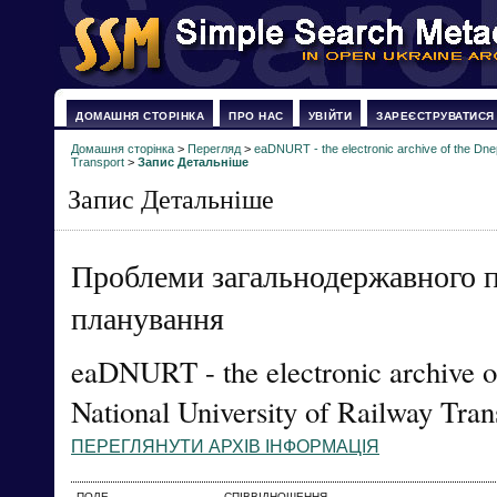
ДОМАШНЯ СТОРІНКА
ПРО НАС
УВІЙТИ
ЗАРЕЄСТРУВАТИСЯ
Домашня сторінка
>
Перегляд
>
eaDNURT - the electronic archive of the Dne
Transport
>
Запис Детальніше
Запис Детальніше
Проблеми загальнодержавного п
планування
eaDNURT - the electronic archive o
National University of Railway Tran
ПЕРЕГЛЯНУТИ АРХІВ ІНФОРМАЦІЯ
ПОЛЕ
СПІВВІДНОШЕННЯ