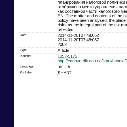
планирования налоговой политики 
отображено место управления нал
как составной части налогового м
EN: The matter and contents of the pl
policy have been analysed, the place o
risks as the integral part of the tax 
reflected.
Date
2014-11-20T07:48:05Z
2014-11-20T07:48:05Z
2008
Type
Article
Identifier
1993-9175
http://eadnurt.diit.edu.ua/jspui/handl
Language
uk_UA
Publisher
ДНУЗТ