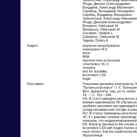
Ягода, Дмитро Олександрович
Бондарев, Александр Матвеевич
Горобець, Володимир Леонідович
Горобец, Владимир Леонидович
Заболотный, Александр Николаев
Ягода, Дмитрий Александрович
Bondarev, Oleksandr M.
Bondaryev, Oleksandr M.
Gorobets, Vladimir L.
Zabolotnyi, Oleksandr M.
Yagoda, Dmitry A.
Subject
міцносне випробування
електровоз ЧС4
візок
КБМ
прочностное испытание
электровоз ЧС-4
тележка
test for durability
locomotive СS4
bogie
Description
Показники динаміки електровоза ЧС
"Луганськтепловоз" / І. Є. Батюшин
Вісн. Дніпропетр. нац. ун-ту залізн
19. — С. 152—160.
UA: В статті наведено результати
візками виробництва ХК «Луганськ
зроблено висновки про відповідніс
складі пасажирських поїздів зі шв
RU: В статье приведены результа
ЧС-4 с рамами тележек производс
показали, что модернизированный
EN: Article is devoted to the results o
locomotive СS4 with bogies frames 
have shown, that the modernized ele
Укрзалізниця