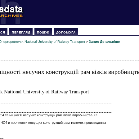
ИСЯ
ПЕРЕГЛЯД
ПОШУК
ДОПОМОГА
Dnepropetrovsk National University of Railway Transport
>
Запис Детальніше
іцності несучих конструкцій рам візків виробницт
k National University of Railway Transport
4 та міцності несучих конструкцій рам візків виробництва ХК
 ЧС4 и прочности несущих конструкций рам тележек производства
вич