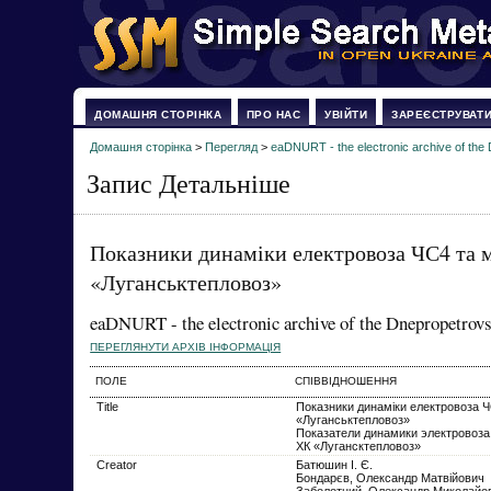
ДОМАШНЯ СТОРІНКА
ПРО НАС
УВІЙТИ
ЗАРЕЄСТРУВАТ
Домашня сторінка
>
Перегляд
>
eaDNURT - the electronic archive of the 
Запис Детальніше
Показники динаміки електровоза ЧС4 та м
«Луганськтепловоз»
eaDNURT - the electronic archive of the Dnepropetrovs
ПЕРЕГЛЯНУТИ АРХІВ ІНФОРМАЦІЯ
ПОЛЕ
СПІВВІДНОШЕННЯ
Title
Показники динаміки електровоза ЧС
«Луганськтепловоз»
Показатели динамики электровоза
ХК «Лугансктепловоз»
Creator
Батюшин І. Є.
Бондарєв, Олександр Матвійович
Заболотний, Олександр Миколайо