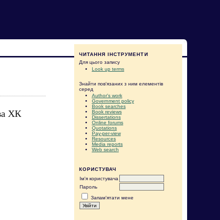
ЧИТАННЯ ІНСТРУМЕНТИ
Для цього запису
Look up terms
Знайти пов'язаних з ним елементів
серед
Author's work
Government policy
Book searches
ва ХК
Book reviews
Dissertations
Online forums
Quotations
Pay-per-view
Resources
Media reports
Web search
КОРИСТУВАЧ
Ім'я користувача
Пароль
Запам'ятати мене