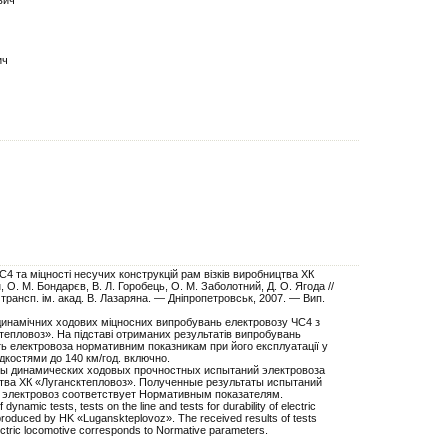
ич
4 та міцності несучих конструкцій рам візків виробництва ХК
, О. М. Бондарєв, В. Л. Горобець, О. М. Заболотний, Д. О. Ягода //
. трансп. ім. акад. В. Лазаряна. — Дніпропетровськ, 2007. — Вип.
 динамічних ходових міцносних випробувань електровозу ЧС4 з
тепловоз». На підставі отриманих результатів випробувань
ть електровоза нормативним показникам при його експлуатації у
идкостями до 140 км/год. включно.
ты динамических ходовых прочностных испытаний электровоза
тва ХК «Лугансктепловоз». Полученные результаты испытаний
 электровоз соответствует Нормативным показателям.
f dynamic tests, tests on the line and tests for durability of electric
produced by HK «Luganskteplovoz». The received results of tests
ctric locomotive corresponds to Normative parameters.