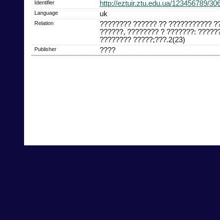
Identifier
http://eztuir.ztu.edu.ua/123456789/30
Language
uk
Relation
???????? ?????? ?? ??????????? ?
??????, ???????? ? ???????: ?????
???????? ?????;???.2(23)
Publisher
????