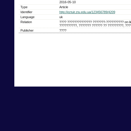
2016-05-10
Type
Article
Identifier
http://eztuir.ztu.edu.ua/123456789/4209
Language
uk
Relation
???? ?????????????? ???????-?????????? on-l
??????????, ??????? ?????? ?? ?????????, ???
Publisher
????