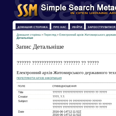
ДОМАШНЯ СТОРІНКА
ПРО НАС
УВІЙТИ
ЗАРЕЄСТРУВАТИСЯ
Домашня сторінка
>
Перегляд
>
Електронний архів Житомирського державн
Детальніше
Запис Детальніше
?????? ????????????? ??????? ?? ?????
Електронний архів Житомирського державного техн
ПЕРЕГЛЯНУТИ АРХІВ ІНФОРМАЦІЯ
ПОЛЕ
СПІВВІДНОШЕННЯ
Title
?????? ????????????? ??????? ?? ?????
Creator
????, ?.?.
Subject
?????????? ?? ???????????? ??????
?????????? ???????? ?????????? ?? ??????
?????? ????????????? ??????? ?? ?????
Date
2016-06-14T12:11:52Z
2016-06-14T12:11:52Z