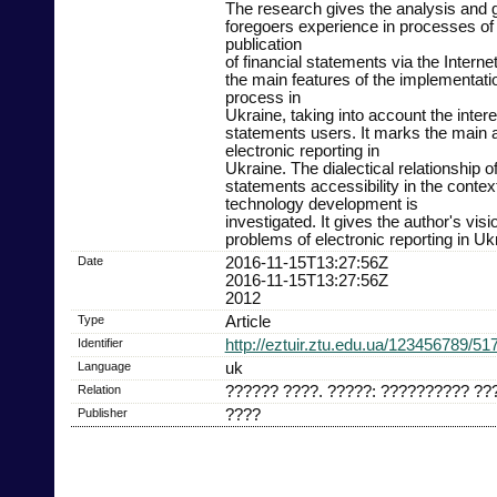
The research gives the analysis and g
foregoers experience in processes o
publication
of financial statements via the Internet
the main features of the implementatio
process in
Ukraine, taking into account the intere
statements users. It marks the main 
electronic reporting in
Ukraine. The dialectical relationship of
statements accessibility in the contex
technology development is
investigated. It gives the author's visi
problems of electronic reporting in Uk
Date
2016-11-15T13:27:56Z
2016-11-15T13:27:56Z
2012
Type
Article
Identifier
http://eztuir.ztu.edu.ua/123456789/51
Language
uk
Relation
?????? ????. ?????: ?????????? ???
Publisher
????