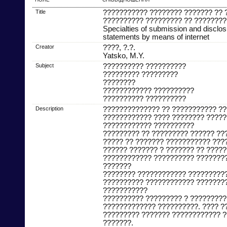
Title
??????????? ???????? ??????? ?? 
?????????? ????????? ?? ????????
Specialties of submission and disclosu
statements by means of internet
Creator
????, ?.?.
Yatsko, M.Y.
Subject
?????????? ??????????
????????? ?????????
????????
???????????? ??????????
?????????? ??????????
Description
?????????????? ?? ??????????? ??
???????????? ???? ???????? ?????
???????????? ??????????
????????? ?? ????????? ?????? ??
????? ?? ??????? ??????????? ???
?????? ??????? ? ??????? ?? ????
???????????? ?????????? ????????
???????
???????? ???????????? ??????????
?????????? ???????????? ???????
???????????
?????????? ????????? ? ?????????
????????????? ??????????. ???? ?
????????? ??????? ???????????? ?
???????.