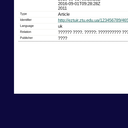
2016-09-01T09:28:28Z
2011
Type
Article
Identifier
http://eztuir.ztu.edu.ua/123456789/46
Language
uk
Relation
?????? ????. ?????: ?????????? ???
Publisher
????