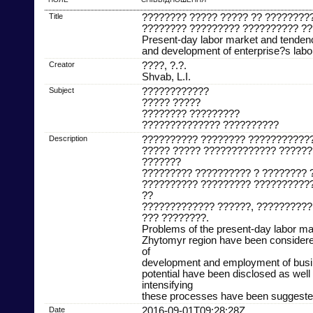
Title
???????? ????? ????? ?? ????????
???????? ????????? ?????????? ?
Present-day labor market and tendenc
and development of enterprise?s labor
Creator
????, ?.?.
Shvab, L.I.
Subject
????????????
????? ?????
???????? ?????????
?????????????? ??????????
Description
?????????? ???????? ???????????
????? ????? ????????????? ??????
???????
????????? ?????????? ? ???????? 
?????????? ????????? ??????????
??
????????????? ??????, ??????????
??? ????????.
Problems of the present-day labor mar
Zhytomyr region have been considere
of
development and employment of busin
potential have been disclosed as well
intensifying
these processes have been suggeste
Date
2016-09-01T09:28:28Z