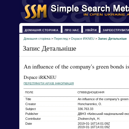
ДОМАШНЯ СТОРІНКА
ПРО НАС
УВІЙТИ
ЗАРЕЄСТРУВАТ
Домашня сторінка
>
Перегляд
>
Dspace iRKNEU
>
Запис Детальніше
Запис Детальніше
An influence of the company's green bonds is
Dspace iRKNEU
ПЕРЕГЛЯНУТИ АРХІВ ІНФОРМАЦІЯ
ПОЛЕ
СПІВВІДНОШЕННЯ
Title
An influence of the company's green
Creator
Honcharenko, O.
Subject
336.763.33
Publisher
ДВНЗ «Київський національний еко
Contributor
Zholnerchyk, H.
Date
2019-01-16T14:01:09Z
2019-01-16T14:01:09Z