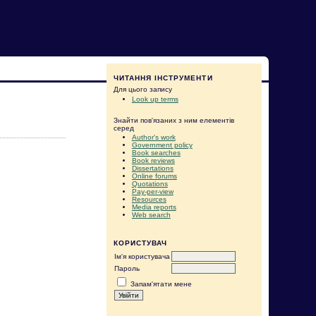
ЧИТАННЯ ІНСТРУМЕНТИ
Для цього запису
Look up terms
Знайти пов'язаних з ним елементів
серед
Author's work
Government policy
Book searches
Book reviews
Dissertations
Online forums
Quotations
Pay-per-view
Resources
Media reports
Web search
КОРИСТУВАЧ
Ім'я користувача
Пароль
Запам'ятати мене