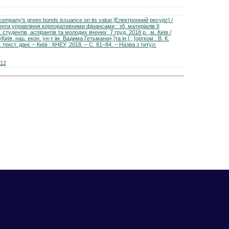
 company's green bonds issuance on its value [Електронний ресурс] /
енти управління корпоративними фінансами : зб. матеріалів ІІ
 студентів, аспірантів та молодих вчених, 7 груд. 2018 р., м. Київ /
иїв. нац. екон. ун-т ім. Вадима Гетьмана» [та ін.] ; [оргком.: В. К.
. текст. дані. – Київ : КНЕУ, 2018. – С. 81–84. – Назва з титул.
912