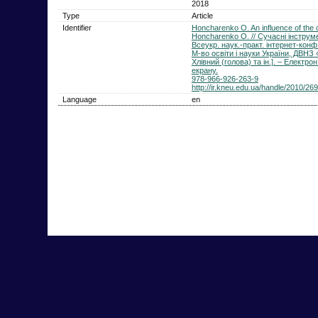
2018
Type
Article
Identifier
Honcharenko O. An influence of the
Honcharenko O. // Сучасні інструм
Всеукр. наук.-практ. інтернет-конф.
М-во освіти і науки України, ДВНЗ «К
Хлівний (голова) та ін.]. – Електрон
екрану.
978-966-926-263-9
http://ir.kneu.edu.ua/handle/2010/26
Language
en