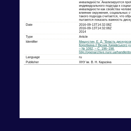
инвалидности. Анализируется про
индивидуального подхода к социа
инвалидности как свойства челов
влияние окружения, социальных с
такого подхода считается, что об
пытаются показать важность диск
Date
2016-09-13T14:32:08Z
2016-09-13T14:32:08Z
2014
Type
Article
Identifier
Мишустин, Е. Д. "Власть дискурсо
Коробкина // Вісник Харківського ун
– № 1092, – С. 196–198.
http://openarchive.nure.ua/handle/
Language
ru
Publisher
ХНУ ім. В. Н. Каразіна