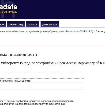
ИСЯ
ПЕРЕГЛЯД
ПОШУК
ДОПОМОГА
онального університету радіоелектроніки (Open Access Repository of KHNURE)
>
Запис 
лема инвалидности
 університету радіоелектроніки (Open Access Repository of 
и проблема инвалидности
ность данной проблемы, делается попытка проанализировать
ишеля Фуко на понимание и восприятие Другости, как