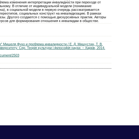
блема изменения интерпретации инвалидности при переходе от
льному. В отличие от индивидуальной модели (понимание
ека), в социальной модели в первую очередь рассматривается
тереотипов, социальных конструкт на инвалидизацию. В рамках
разы. Другого создаются с помощью дискурсивных практик. Авторы
урсов для формирования отношения к инвалидам в обществе.
в" Мишеля Фуко и проблема инвалидности / Е. Д. Мишустин, Т. В.
іверситету. Сер. Теорія культури і філософія науки. – Харків, 2014.
document/2503