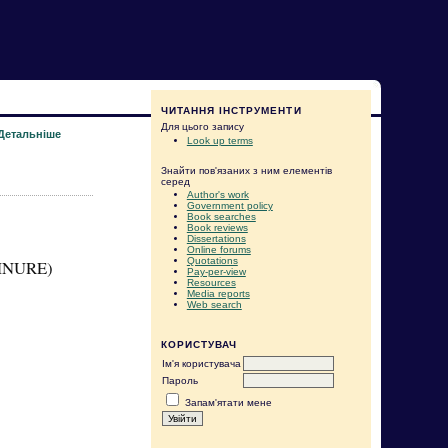
ЧИТАННЯ ІНСТРУМЕНТИ
Для цього запису
Детальніше
Look up terms
Знайти пов'язаних з ним елементів
серед
Author's work
Government policy
Book searches
Book reviews
Dissertations
Online forums
Quotations
KHNURE)
Pay-per-view
Resources
Media reports
Web search
КОРИСТУВАЧ
Ім'я користувача
Пароль
Запам'ятати мене