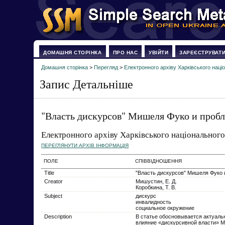
ДОМАШНЯ СТОРІНКА
ПРО НАС
УВІЙТИ
ЗАРЕЄСТРУВАТ
Домашня сторінка
>
Перегляд
>
Електронного архіву Харківського наці
Запис Детальніше
"Власть дискурсов" Мишеля Фуко и проб
Електронного архіву Харківського національного
ПЕРЕГЛЯНУТИ АРХІВ ІНФОРМАЦІЯ
ПОЛЕ
СПІВВІДНОШЕННЯ
Title
"Власть дискурсов" Мишеля Фуко 
Creator
Мишустин, Е. Д.
Коробкина, Т. В.
Subject
дискурс
инвалидность
социальное окружение
Description
В статье обосновывается актуаль
влияние «дискурсивной власти» М