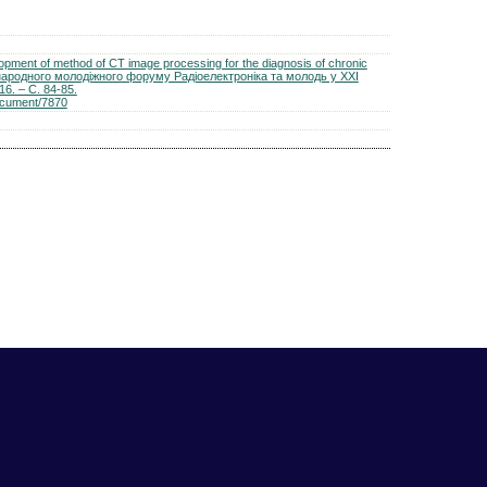
pment of method of CT image processing for the diagnosis of chronic
міжнародного молодіжного форуму Радіоелектроніка та молодь у XXI
16. – С. 84-85.
document/7870