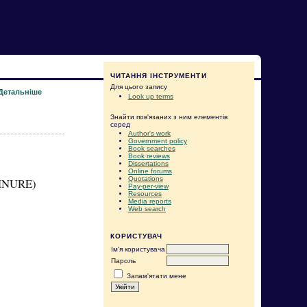
ЧИТАННЯ ІНСТРУМЕНТИ
Для цього запису
Детальніше
Look up terms
Знайти пов'язаних з ним елементів
серед
Author's work
Government policy
Book searches
Book reviews
Dissertations
Online forums
Quotations
KHNURE)
Pay-per-view
Resources
Media reports
Web search
КОРИСТУВАЧ
Ім'я користувача
Пароль
Запам'ятати мене