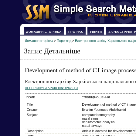
ДОМАШНЯ СТОРІНКА
ПРО НАС
УВІЙТИ
ЗАРЕЄСТРУВАТ
Домашня сторінка
>
Перегляд
>
Електронного архіву Харківського наці
Запис Детальніше
Development of method of CT image processin
Електронного архіву Харківського національного
ПЕРЕГЛЯНУТИ АРХІВ ІНФОРМАЦІЯ
ПОЛЕ
СПІВВІДНОШЕННЯ
Title
Development of method of CT image pr
Creator
Ibrahim Younouss Abdelhamid
Subject
computed tomography
nasal sinus
densitometric analysis
nasal airways
Description
Article is devoted for development of
Date
2019-02-18T11:23:36Z