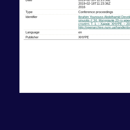
2019-02-18T11:23:36Z
2016
Type
Conference proceedings
Identifier
Ibrahim Younouss Abdelhamid Develo
sinusitis // Зб. Матеріалів 20-го 
столітті. Т. 1. – Харків: ХНУРЕ. – 20
http://openarchive.nure.ua/handle/
Language
en
Publisher
ХНУРЕ