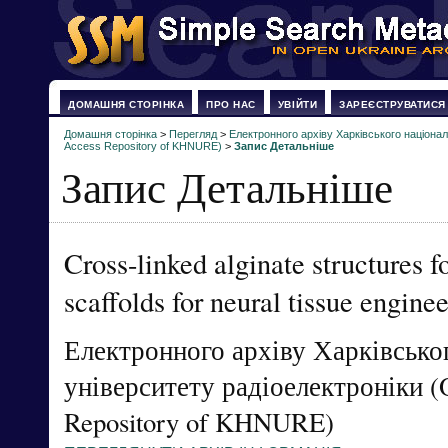
ДОМАШНЯ СТОРІНКА
ПРО НАС
УВІЙТИ
ЗАРЕЄСТРУВАТИСЯ
Домашня сторінка
>
Перегляд
>
Електронного архіву Харківського націонал
Access Repository of KHNURE)
>
Запис Детальніше
Запис Детальніше
Cross-linked alginate structures f
scaffolds for neural tissue engine
Електронного архіву Харківсько
університету радіоелектроніки (
Repository of KHNURE)