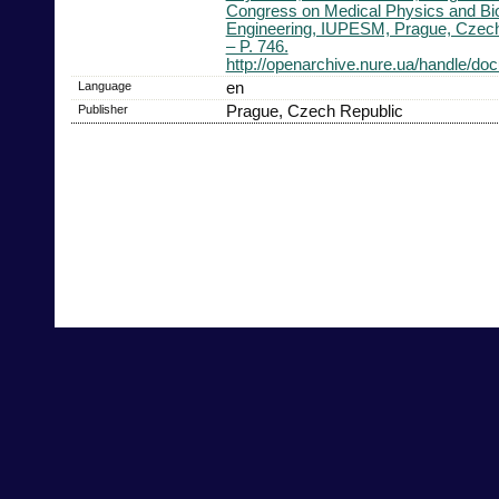
Congress on Medical Physics and Bi
Engineering, IUPESM, Prague, Czech
– P. 746.
http://openarchive.nure.ua/handle/d
Language
en
Publisher
Prague, Czech Republic