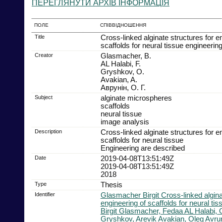
ПЕРЕГЛЯНУТИ АРХІВ ІНФОРМАЦІЯ
ПОЛЕ
СПІВВІДНОШЕННЯ
Title
Cross-linked alginate structures for e
scaffolds for neural tissue engineerin
Creator
Glasmacher, B.
AL Halabi, F.
Gryshkov, O.
Avakian, A.
Аврунін, О. Г.
Subject
alginate microspheres
scaffolds
neural tissue
image analysis
Description
Cross-linked alginate structures for e
scaffolds for neural tissue
Engineering are described
Date
2019-04-08T13:51:49Z
2019-04-08T13:51:49Z
2018
Type
Thesis
Identifier
Glasmacher Birgit Cross-linked algina
engineering of scaffolds for neural tis
Birgit Glasmacher, Fedaa AL Halabi,
Gryshkov, Arevik Avakian, Oleg Avrun