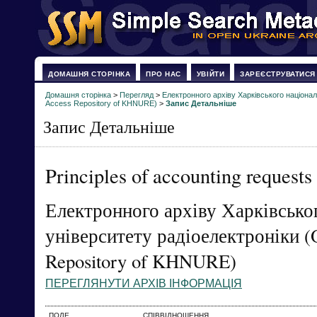
ДОМАШНЯ СТОРІНКА
ПРО НАС
УВІЙТИ
ЗАРЕЄСТРУВАТИСЯ
Домашня сторінка
>
Перегляд
>
Електронного архіву Харківського націонал
Access Repository of KHNURE)
>
Запис Детальніше
Запис Детальніше
Principles of accounting requests
Електронного архіву Харківсько
університету радіоелектроніки (
Repository of KHNURE)
ПЕРЕГЛЯНУТИ АРХІВ ІНФОРМАЦІЯ
ПОЛЕ
СПІВВІДНОШЕННЯ