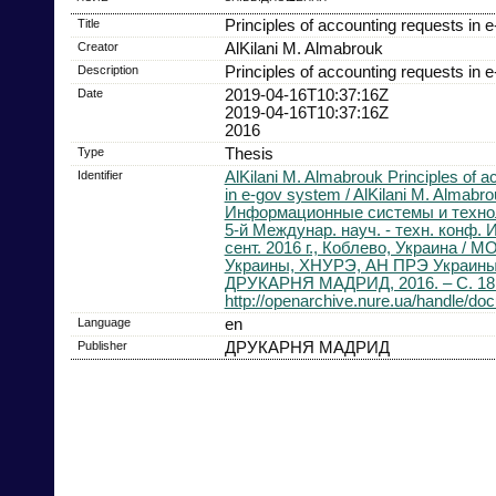
Title
Principles of accounting requests in
Creator
AlKilani M. Almabrouk
Description
Principles of accounting requests in 
Date
2019-04-16T10:37:16Z
2019-04-16T10:37:16Z
2016
Type
Thesis
Identifier
AlKilani M. Almabrouk Principles of a
in e-gov system / AlKilani M. Almabrou
Информационные системы и технол
5-й Междунар. науч. - техн. конф. 
сент. 2016 г., Коблево, Украина /
Украины, ХНУРЭ, АН ПРЭ Украины.
ДРУКАРНЯ МАДРИД, 2016. – С. 18
http://openarchive.nure.ua/handle/d
Language
en
Publisher
ДРУКАРНЯ МАДРИД