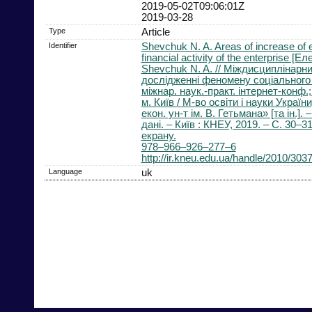
2019-05-02T09:06:01Z
2019-03-28
Type
Article
Identifier
Shevchuk N. A. Areas of increase of e
financial activity of the enterprise [
Shevchuk N. A. // Міждисциплінарн
дослідженні феномену соціального :
міжнар. наук.-практ. інтернет-конф.;
м. Київ / М-во освіти і науки Україн
екон. ун-т ім. В. Гетьмана» [та ін.]. 
дані. – Київ : КНЕУ, 2019. – С. 30–3
екрану.
978–966–926–277–6
http://ir.kneu.edu.ua/handle/2010/303
Language
uk