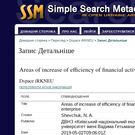
ДОМАШНЯ СТОРІНКА
ПРО НАС
УВІЙТИ
ЗАРЕЄСТРУВАТИСЯ
Домашня сторінка
>
Перегляд
>
Dspace iRKNEU
>
Запис Детальніше
Запис Детальніше
Areas of increase of efficiency of financial acti
Dspace iRKNEU
ПЕРЕГЛЯНУТИ АРХІВ ІНФОРМАЦІЯ
ПОЛЕ
СПІВВІДНОШЕННЯ
Title
Areas of increase of efficiency of finan
enterprise
Creator
Shevchuk, N. A.
Publisher
ДВНЗ «Київський національний еко
університет імені Вадима Гетьмана
Date
2019-05-02T09:06:01Z