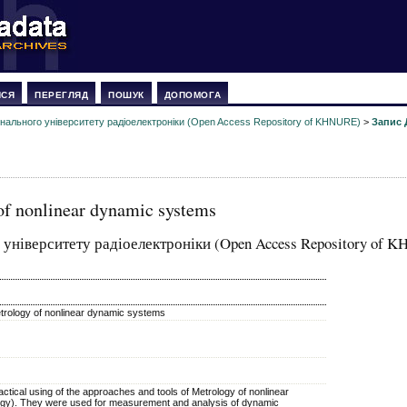
ИСЯ
ПЕРЕГЛЯД
ПОШУК
ДОПОМОГА
онального університету радіоелектроніки (Open Access Repository of KHNURE)
>
Запис 
 of nonlinear dynamic systems
 університету радіоелектроніки (Open Access Repository of 
trology of nonlinear dynamic systems
ractical using of the approaches and tools of Metrology of nonlinear
gy). They were used for measurement and analysis of dynamic