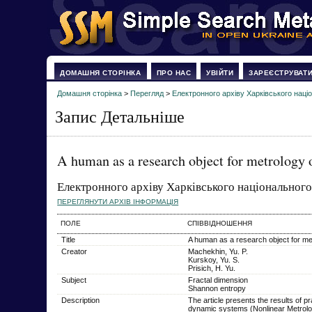
ДОМАШНЯ СТОРІНКА
ПРО НАС
УВІЙТИ
ЗАРЕЄСТРУВАТ
Домашня сторінка
>
Перегляд
>
Електронного архіву Харківського наці
Запис Детальніше
A human as a research object for metrology
Електронного архіву Харківського національного
ПЕРЕГЛЯНУТИ АРХІВ ІНФОРМАЦІЯ
ПОЛЕ
СПІВВІДНОШЕННЯ
Title
A human as a research object for me
Creator
Machekhin, Yu. P.
Kurskoy, Yu. S.
Prisich, H. Yu.
Subject
Fractal dimension
Shannon entropy
Description
The article presents the results of p
dynamic systems (Nonlinear Metrolo