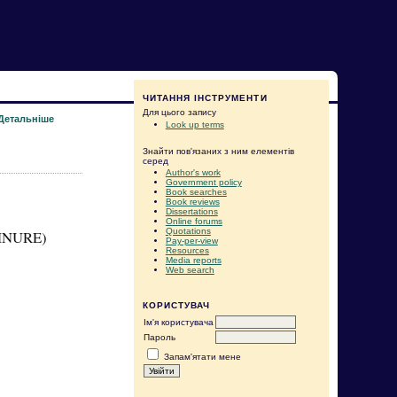
ЧИТАННЯ ІНСТРУМЕНТИ
Для цього запису
Детальніше
Look up terms
Знайти пов'язаних з ним елементів
серед
Author's work
Government policy
Book searches
Book reviews
Dissertations
Online forums
Quotations
KHNURE)
Pay-per-view
Resources
Media reports
Web search
КОРИСТУВАЧ
Ім'я користувача
Пароль
Запам'ятати мене