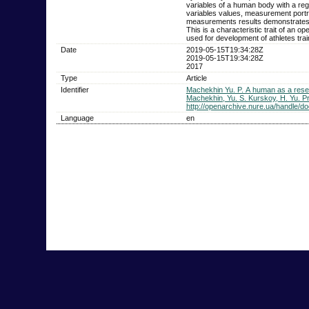
variables of a human body with a regu
variables values, measurement portr
measurements results demonstrates t
This is a characteristic trait of an o
used for development of athletes tra
Date
2019-05-15T19:34:28Z
2019-05-15T19:34:28Z
2017
Type
Article
Identifier
Machekhin Yu. P. А human as a resea
Machekhin, Yu. S. Kurskoy, H. Yu. P
http://openarchive.nure.ua/handle/
Language
en