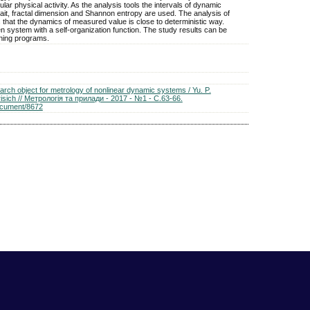
lar physical activity. As the analysis tools the intervals of dynamic
ait, fractal dimension and Shannon entropy are used. The analysis of
hat the dynamics of measured value is close to deterministic way.
pen system with a self-organization function. The study results can be
ining programs.
rch object for metrology of nonlinear dynamic systems / Yu. P.
risich // Метрологія та прилади - 2017 - №1 - С.63-66.
document/8672