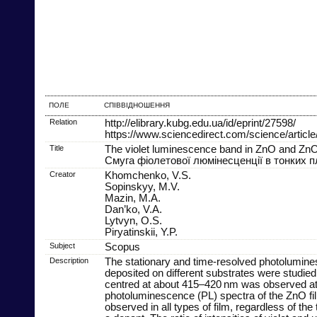
ПОЛЕ
СПІВВІДНОШЕННЯ
Relation
http://elibrary.kubg.edu.ua/id/eprint/27598/
https://www.sciencedirect.com/science/arti
Title
The violet luminescence band in ZnO and ZnO-
Смуга фіолетової люмінесценції в тонких п
Creator
Khomchenko, V.S.
Sopinskyy, M.V.
Mazin, M.A.
Dan’ko, V.A.
Lytvyn, O.S.
Piryatinskii, Y.P.
Subject
Scopus
Description
The stationary and time-resolved photolumine
deposited on different substrates were studied
centred at about 415–420 nm was observed at
photoluminescence (PL) spectra of the ZnO fil
observed in all types of film, regardless of the