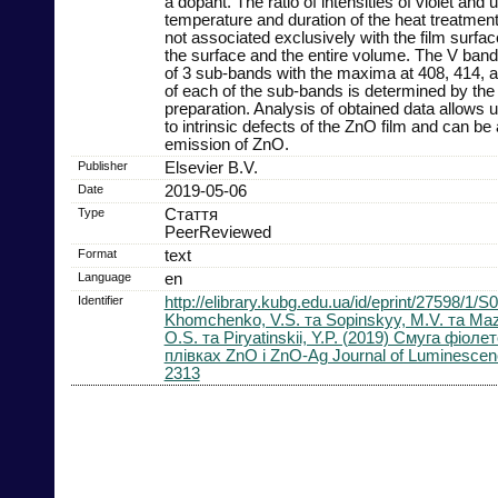
a dopant. The ratio of intensities of violet and
temperature and duration of the heat treatment.
not associated exclusively with the film surface 
the surface and the entire volume. The V band
of 3 sub-bands with the maxima at 408, 414, a
of each of the sub-bands is determined by the t
preparation. Analysis of obtained data allows 
to intrinsic defects of the ZnO film and can be
emission of ZnO.
Publisher
Elsevier B.V.
Date
2019-05-06
Type
Стаття
PeerReviewed
Format
text
Language
en
Identifier
http://elibrary.kubg.edu.ua/id/eprint/27598/1
Khomchenko, V.S. та Sopinskyy, M.V. та Mazi
O.S. та Piryatinskii, Y.P. (2019) Смуга фіол
плівках ZnO і ZnO-Ag Journal of Luminescenc
2313