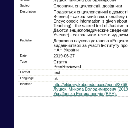
Subject
Словники, енциклопедії, довідники
Description
Подаються енциклопедичні відомості 
Вчення) - сакральний текст юдаїзму і
Encyclopedic information is given about
Teaching) - the sacred text of Judaism an
Даются энциклопедические сведения 
Учение) - сакральном тексте иудаизм
Publisher
Державна наукова установа «Енцикл
видавництво» за участі Інституту пр
НАН України
Date
2019-06-27
Type
Стаття
PeerReviewed
Format
text
Language
uk
Identifier
http://elibrary.kubg.edu.ua/id/eprint/27
Луцюк, Микола Володимирович (2019
Українська Енциклопедія (ВУЕ).