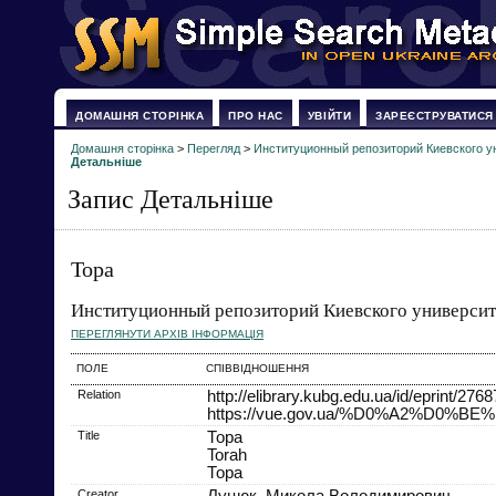
ДОМАШНЯ СТОРІНКА
ПРО НАС
УВІЙТИ
ЗАРЕЄСТРУВАТИСЯ
Домашня сторінка
>
Перегляд
>
Институционный репозиторий Киевского у
Детальніше
Запис Детальніше
Тора
Институционный репозиторий Киевского университ
ПЕРЕГЛЯНУТИ АРХІВ ІНФОРМАЦІЯ
ПОЛЕ
СПІВВІДНОШЕННЯ
Relation
http://elibrary.kubg.edu.ua/id/eprint/2768
https://vue.gov.ua/%D0%A2%D0%B
Title
Тора
Torah
Тора
Creator
Луцюк, Микола Володимирович