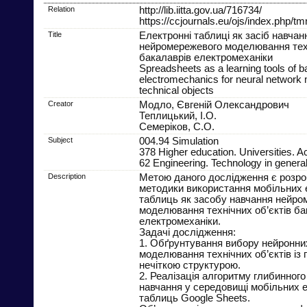
Relation
http://lib.iitta.gov.ua/716734/
https://ccjournals.eu/ojs/index.php/tm
Title
Електронні таблиці як засіб навчан
нейромережевого моделювання техн
бакалаврів електромеханіки
Spreadsheets as a learning tools of b
electromechanics for neural network 
technical objects
Creator
Модло, Євгеній Олександрович
Теплицький, І.О.
Семеріков, С.О.
Subject
004.94 Simulation
378 Higher education. Universities. 
62 Engineering. Technology in genera
Description
Метою даного дослідження є розро
методики використання мобільних 
таблиць як засобу навчання нейро
моделювання технічних об’єктів ба
електромеханіки.
Задачі дослідження:
1. Обґрунтування вибору нейронни
моделювання технічних об’єктів із
нечіткою структурою.
2. Реалізація алгоритму глибинног
навчання у середовищі мобільних 
таблиць Google Sheets.