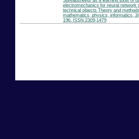
Spreadsheets as a learning tools of b
electromechanics for neural network 
technical objects Theory and methods
mathematics, physics, informatics, 3(
196. ISSN 2309-1479