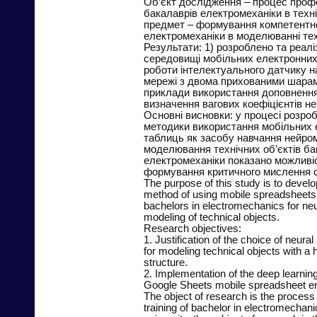
Об’єкт дослідження – процес профе
бакалаврів електромеханіки в техн
предмет – формування компетентн
електромеханіки в моделюванні техн
Результати: 1) розроблено та реалі
середовищі мобільних електронни
роботи інтелектуального датчику н
мережі з двома прихованими шарам
приклади використання доповнення
визначення вагових коефіцієнтів не
Основні висновки: у процесі розро
методики використання мобільних 
таблиць як засобу навчання нейро
моделювання технічних об’єктів ба
електромеханіки показано можливіс
формування критичного мислення с
The purpose of this study is to develo
method of using mobile spreadsheets a
bachelors in electromechanics for ne
modeling of technical objects.
Research objectives:
1. Justification of the choice of neura
for modeling technical objects with a 
structure.
2. Implementation of the deep learning
Google Sheets mobile spreadsheet e
The object of research is the process 
training of bachelor in electromechani