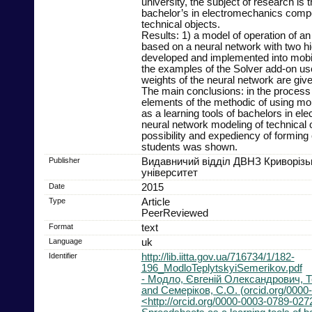
university, the subject of research is 
bachelor’s in electromechanics comp
technical objects.
Results: 1) a model of operation of an 
based on a neural network with two h
developed and implemented into mobi
the examples of the Solver add-on us
weights of the neural network are give
The main conclusions: in the process
elements of the methodic of using mo
as a learning tools of bachelors in el
neural network modeling of technical o
possibility and expediency of forming c
students was shown.
Publisher
Видавничий відділ ДВНЗ Криворізь
університет
Date
2015
Type
Article
PeerReviewed
Format
text
Language
uk
Identifier
http://lib.iitta.gov.ua/716734/1/182-
196_ModloTeplytskyiSemerikov.pdf
- Модло, Євгеній Олександрович, Т
and Семеріков, С.О. (orcid.org/000
<http://orcid.org/0000-0003-0789-027