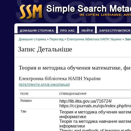
ДОМАШНЯ СТОРІНКА
ПРО НАС
УВІЙТИ
ЗАРЕЄСТРУВАТИСЯ
Домашня сторінка
>
Перегляд
>
Електронна бібліотека НАПН України
>
Зап
Запис Детальніше
Теория и методика обучения математике, фи
Електронна бібліотека НАПН України
ПЕРЕГЛЯНУТИ АРХІВ ІНФОРМАЦІЯ
ПОЛЕ
СПІВВІДНОШЕННЯ
Relation
http://lib.iitta.gov.ua/716724/
https://ccjournals.eu/ojs/index.php/t
Title
Теория и методика обучения матем
информатике
Теорія та методика навчання матем
інформатики
Theory and methods of learning math