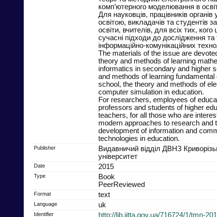
комп’ютерного моделювання в освіт
Для науковців, працівників органів
освітою, викладачів та студентів з
освіти, вчителів, для всіх тих, кого 
сучасні підходи до дослідження та 
інформаційно-комунікаційних техноло
The materials of the issue are devoted
theory and methods of learning mathe
informatics in secondary and higher s
and methods of learning fundamental d
school, the theory and methods of ele
computer simulation in education.
For researchers, employees of educati
professors and students of higher educ
teachers, for all those who are interest
modern approaches to research and t
development of information and comm
technologies in education.
Publisher
Видавничий відділ ДВНЗ Криворізь
університет
Date
2015
Type
Book
PeerReviewed
Format
text
Language
uk
Identifier
http://lib.iitta.gov.ua/716724/1/tmn-20