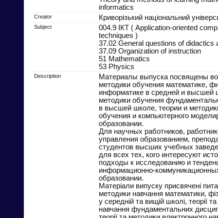
informatics
Creator
Криворізький національний універс
Subject
004.9 ІКТ ( Application-oriented com
techniques )
37.02 General questions of didactics
37.09 Organization of instruction
51 Mathematics
53 Physics
Description
Материалы выпуска посвящены во
методики обучения математике, фи
информатике в средней и высшей ш
методики обучения фундаменталь
в высшей школе, теории и методик
обучения и компьютерного модели
образовании.
Для научных работников, работник
управления образованием, препод
студентов высших учебных заведе
для всех тех, кого интересуют ист
подходы к исследованию и тенден
информационно-коммуникационных
образовании.
Матеріали випуску присвячені пита
методики навчання математики, фі
у середній та вищій школі, теорії т
навчання фундаментальних дисципл
теорії та методики електронного на