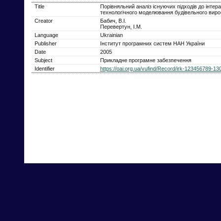
Title
Порівняльний аналіз існуючих підходів до інтера
технологічного моделювання будівельного вир
Creator
Бабич, В.І.
Перевертун, І.М.
Language
Ukrainian
Publisher
Інститут програмних систем НАН України
Date
2005
Subject
Прикладне програмне забезпечення
Identifier
https://oai.org.ua/vufind/Record/irk-123456789-13