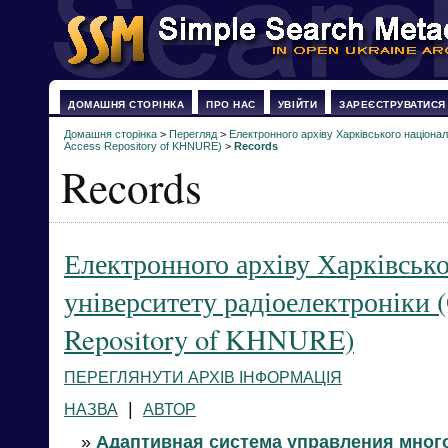
ДОМАШНЯ СТОРІНКА
ПРО НАС
УВІЙТИ
ЗАРЕЄСТРУВАТИСЯ
Домашня сторінка
>
Перегляд
>
Електронного архіву Харківського націонал
Access Repository of KHNURE)
>
Records
Records
Електронного архіву Харківсько
університету радіоелектроніки 
Repository of KHNURE)
ПЕРЕГЛЯНУТИ АРХІВ ІНФОРМАЦІЯ
|
НАЗВА
АВТОР
»
Адаптивная система управления мно