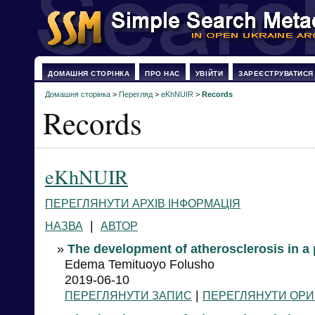
ДОМАШНЯ СТОРІНКА
ПРО НАС
УВІЙТИ
ЗАРЕЄСТРУВАТИСЯ
Домашня сторінка
>
Перегляд
>
eKhNUIR
>
Records
Records
eKhNUIR
ПЕРЕГЛЯНУТИ АРХІВ ІНФОРМАЦІЯ
|
НАЗВА
АВТОР
»
The development of atherosclerosis in a p
Edema Temituoyo Folusho
2019-06-10
|
ПЕРЕГЛЯНУТИ ЗАПИС
ПЕРЕГЛЯНУТИ ОРИ