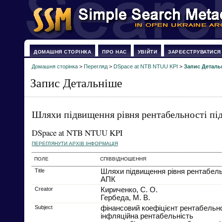
ДОМАШНЯ СТОРІНКА
ПРО НАС
УВІЙТИ
ЗАРЕЄСТРУВАТИСЯ
Домашня сторінка
>
Перегляд
>
DSpace at NTB NTUU KPI
>
Запис Деталь
Запис Детальніше
Шляхи підвищення рівня рентабельності п
DSpace at NTB NTUU KPI
ПЕРЕГЛЯНУТИ АРХІВ ІНФОРМАЦІЯ
ПОЛЕ
СПІВВІДНОШЕННЯ
Title
Шляхи підвищення рівня рентабель
АПК
Creator
Кириченко, С. О.
Гербеда, М. В.
Subject
фінансовий коефіцієнт рентабельно
інфляційна рентабельність