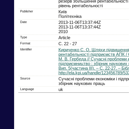
резерв збільшення рентабельності
рівень рентабельності
Publisher
Київ
Політехніка
Date
2013-11-06T13:37:44Z
2013-11-06T13:37:44Z
2010
Type
Article
Format
С. 22 - 27
Identifier
Кириченко С. О. Шляхи підвищення
рентабельності підприємств АПК / 
М. В. Гербеда // Сучасні проблеми е
підприємництво : збірник наукових 
Вип. 5(частина IІІ). – С. 22-27. – Біб
http://ela.kpi.ua/handle/123456789/53
Source
Сучасні проблеми економіки і підп
збірник наукових праць
Language
uk