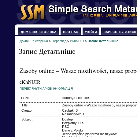
ДОМАШНЯ СТОРІНКА
ПРО НАС
УВІЙТИ
ЗАРЕЄСТРУВАТИСЯ
Домашня сторінка
>
Перегляд
>
eKhNUIR
>
Запис Детальніше
Запис Детальніше
Zasoby online – Wasze możliwości, nasze prop
eKhNUIR
ПЕРЕГЛЯНУТИ АРХІВ ІНФОРМАЦІЯ
ПОЛЕ
СПІВВІДНОШЕННЯ
Title
Zasoby online – Wasze możliwości, nasze propoz
Creator
Czubak, B.
Nesmianowa, I.
Subject
Dostęp
Bezpłatny TEST
RSC
Dane z Polski
Jedna wspólna platforma dla fizykow