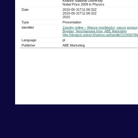
Kharkiv National University
Nobel Prize 2009 in Physics
Date
2010-05-31T11:58:32Z
2010-05-31T11:58:32Z
2010
Type
Presentation
Identifier
Zasoby online – Wasze możliwości, nasze propoz
Bogdan, Nesmianowa Irina, АВЕ Marketing
http://dspace.univer.kharkov.ua/handle/12345678
Language
pl
Publisher
АВЕ Marketing