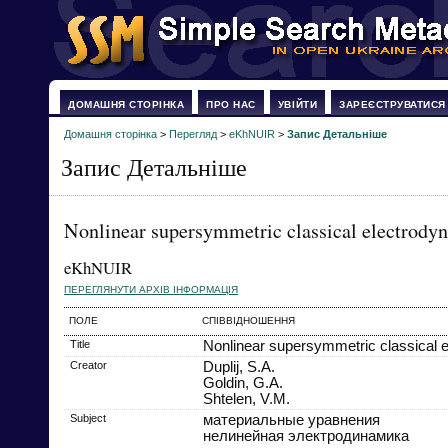
ДОМАШНЯ СТОРІНКА
ПРО НАС
УВІЙТИ
ЗАРЕЄСТРУВАТИСЯ
Домашня сторінка
>
Перегляд
>
eKhNUIR
>
Запис Детальніше
Запис Детальніше
Nonlinear supersymmetric classical electrody
eKhNUIR
ПЕРЕГЛЯНУТИ АРХІВ ІНФОРМАЦІЯ
ПОЛЕ
СПІВВІДНОШЕННЯ
Title
Nonlinear supersymmetric classical 
Creator
Duplij, S.A.
Goldin, G.A.
Shtelen, V.M.
Subject
материальные уравнения
нелинейная электродинамика