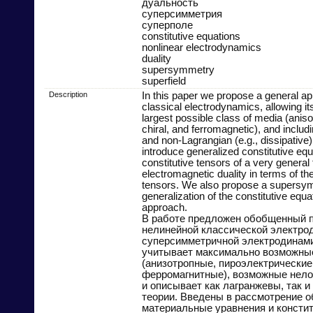
дуальность
суперсимметрия
суперполе
constitutive equations
nonlinear electrodynamics
duality
supersymmetry
superfield
Description
In this paper we propose a general ap
classical electrodynamics, allowing its
largest possible class of media (anisot
chiral, and ferromagnetic), and includ
and non-Lagrangian (e.g., dissipative
introduce generalized constitutive equ
constitutive tensors of a very genera
electromagnetic duality in terms of th
tensors. We also propose a supersy
generalization of the constitutive equa
approach.
В работе предложен обобщенный п
нелинейной классической электро
суперсимметричной электродинами
учитывает максимально возможны
(анизотропные, пироэлектрические
ферромагнитные), возможные нел
и описывает как лагранжевы, так 
теории. Введены в рассмотрение 
материальные уравнения и консти