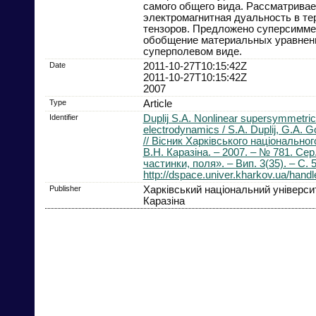
самого общего вида. Рассматривае
электромагнитная дуальность в т
тензоров. Предложено суперсимме
обобщение материальных уравнен
суперполевом виде.
Date
2011-10-27T10:15:42Z
2011-10-27T10:15:42Z
2007
Type
Article
Identifier
Duplij S.A. Nonlinear supersymmetric
electrodynamics / S.A. Duplij, G.A. G
// Вiсник Харкiвського нацiональног
В.Н. Каразiна. – 2007. – № 781. Сер
частинки, поля». – Вип. 3(35). – С. 
http://dspace.univer.kharkov.ua/han
Publisher
Харкiвський нацiональний унiверсит
Каразiна