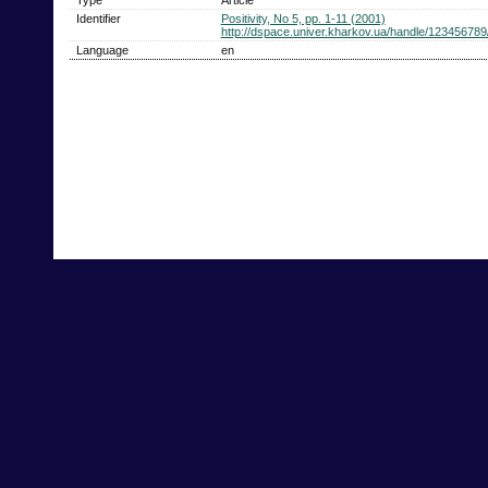
Identifier
Positivity, No 5, pp. 1-11 (2001)
http://dspace.univer.kharkov.ua/handle/12345678
Language
en