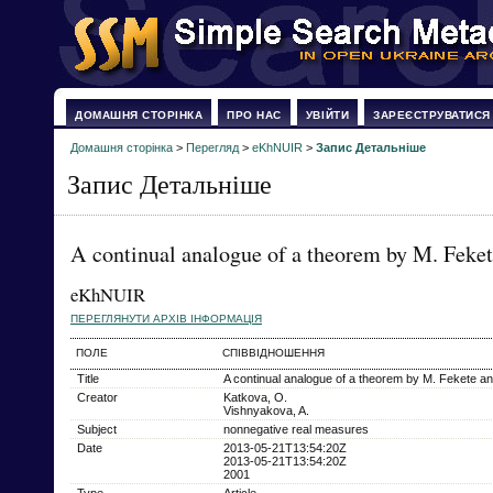
ДОМАШНЯ СТОРІНКА
ПРО НАС
УВІЙТИ
ЗАРЕЄСТРУВАТИСЯ
Домашня сторінка
>
Перегляд
>
eKhNUIR
>
Запис Детальніше
Запис Детальніше
A continual analogue of a theorem by M. Feket
eKhNUIR
ПЕРЕГЛЯНУТИ АРХІВ ІНФОРМАЦІЯ
ПОЛЕ
СПІВВІДНОШЕННЯ
Title
A continual analogue of a theorem by M. Fekete a
Creator
Katkova, O.
Vishnyakova, A.
Subject
nonnegative real measures
Date
2013-05-21T13:54:20Z
2013-05-21T13:54:20Z
2001
Type
Article