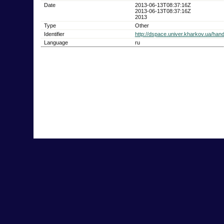
Date
2013-06-13T08:37:16Z
2013-06-13T08:37:16Z
2013
Type
Other
Identifier
http://dspace.univer.kharkov.ua/ha
Language
ru