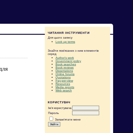
ЧИТАННЯ ІНСТРУМЕНТИ
Для цього запису
Look up terms
Знайти пов'язаних з ним елементів
серед
Author's work
Government policy
Book searches
для
Book reviews
Dissertations
Online forums
Quotations
Pay-per-view
Resources
Media reports
Web search
КОРИСТУВАЧ
Ім'я користувача
Пароль
Запам'ятати мене