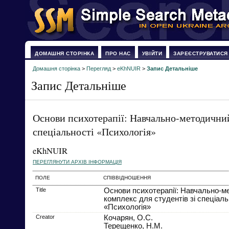
ДОМАШНЯ СТОРІНКА
ПРО НАС
УВІЙТИ
ЗАРЕЄСТРУВАТИСЯ
Домашня сторінка
>
Перегляд
>
eKhNUIR
>
Запис Детальніше
Запис Детальніше
Основи психотерапії: Навчально-методичний
спеціальності «Психологія»
eKhNUIR
ПЕРЕГЛЯНУТИ АРХІВ ІНФОРМАЦІЯ
ПОЛЕ
СПІВВІДНОШЕННЯ
Title
Основи психотерапії: Навчально-м
комплекс для студентів зі спеціаль
«Психологія»
Creator
Кочарян, О.С.
Терещенко, Н.М.