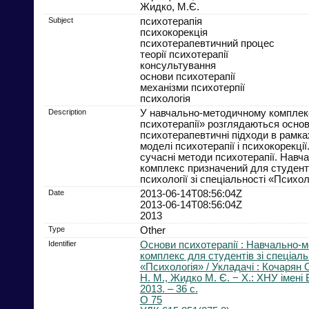
Жидко, М.Є.
Subject
психотерапія
психокорекція
психотерапевтичний процес
теорії психотерапії
консультування
основи психотерапії
механізми психотерпії
психологія
Description
У навчально-методичному комплек
психотерапії» розглядаються основ
психотерапевтичні підходи в рамка
моделі психотерапії і психокорекці
сучасні методи психотерапії. Нав
комплекс призначений для студент
психології зі спеціальності «Психол
Date
2013-06-14T08:56:04Z
2013-06-14T08:56:04Z
2013
Type
Other
Identifier
Основи психотерапії : Навчально-
комплекс для студентів зі спеціаль
«Психологія» / Укладачі : Кочарян 
Н. М., Жидко М. Є. − Х.: ХНУ імені В
2013. – 36 с.
О 75