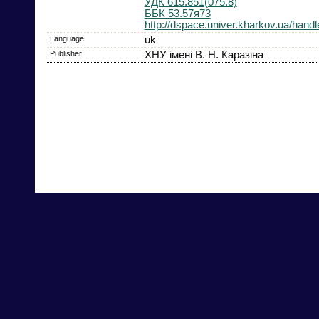
УДК 615.851(075.8)
ББК 53.57я73
http://dspace.univer.kharkov.ua/han
Language
uk
Publisher
ХНУ імені В. Н. Каразіна