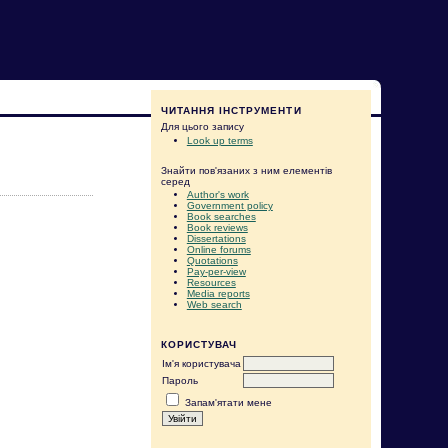
ЧИТАННЯ ІНСТРУМЕНТИ
Для цього запису
Look up terms
Знайти пов'язаних з ним елементів
серед
Author's work
Government policy
Book searches
Book reviews
Dissertations
Online forums
Quotations
Pay-per-view
Resources
Media reports
Web search
КОРИСТУВАЧ
Ім'я користувача
Пароль
Запам'ятати мене