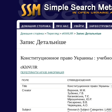
ДОМАШНЯ СТОРІНКА
ПРО НАС
УВІЙТИ
ЗАРЕЄСТРУВАТ
Домашня сторінка
>
Перегляд
>
eKhNUIR
>
Запис Детальніше
Запис Детальніше
Конституционное право Украины : учебно
eKhNUIR
ПЕРЕГЛЯНУТИ АРХІВ ІНФОРМАЦІЯ
ПОЛЕ
СПІВВІДНОШЕННЯ
Title
Конституционное право Украины : 
Creator
Воронов, М.М.
Зубенко, Г.В.
Кагановська, Т.Є.
Мірошніченко, Ю.Р.
Писаренко, В.В.
Червяцова, А.О.
Subject
Research Subject Categories::L