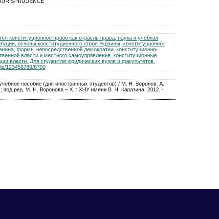
AW/JURISPRUDENCE
ся конституционное право как отрасль права, наука и учебная
туции, основы конституционного строя Украины, конституционно-
данина, формы непосредственной демократии, конституционно-
ственной власти и местного самоуправления, конституционные
ии власти. Для студентов юридических вузов и факультетов.
ndle/123456789/8700
учебное пособие (для иностранных студентов) / М. Н. Воронов, А.
 ; под ред. М. Н. Воронова – Х. : ХНУ имени В. Н. Каразина, 2012. -