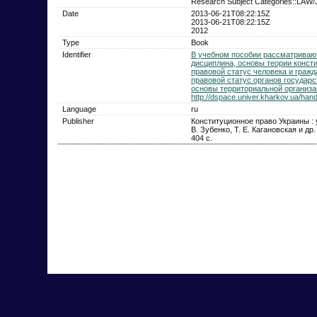
Research Subject Categories::L
Date
2013-06-21T08:22:15Z
2013-06-21T08:22:15Z
2012
Type
Book
Identifier
В учебном пособии рассматривают
дисциплина, основы теории консти
правовой статус человека и граж
правовой статус органов государ
основы территориальной организац
http://dspace.univer.kharkov.ua/ha
Language
ru
Publisher
Конституционное право Украины : 
В. Зубенко, Т. Е. Кагановская и др.
404 с.