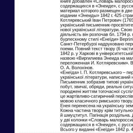
книге добавлен «Словарь малорос
содержащихся в «Энеиде», с русс
материал которого размещен в две 
издании «Энеиды» 1842 г. 425 стра
Котляревський Іван Петрович (1769
український письменник-просвітит
нової української літератури. Свою
діяльність він розпочав бл. 1794 р
бурлескному стилі «Енеїди» Вергілія
Санкт-Петербурзі надруковано пер
поеми. Повний текст твору (6 части
1842 р. у Харкові в університетській
назвою «Виргилиева Энеида на ма
переложенная И. Котляревским». 
О. А. Волохінов.
«Енеїда» І. П. Котляревського – пе
української літератури, написаний
Письменник зобразив типові україн
побут, звичаї, обряди, реальні ситуац
породжені життям тогочасної суспіл
це жартівливо-сатиричний переспів
мовою класичного римського твору.
Енея перенесена на українську зе
Кожна частина твору крім титульн
й шмуцтитул. Пагінація роздільна.
у дві колонки «Словарь малоросси
содержащихся в «Энеиде», с русс
Всього у виданні «Енеїди» 1842 р. 4