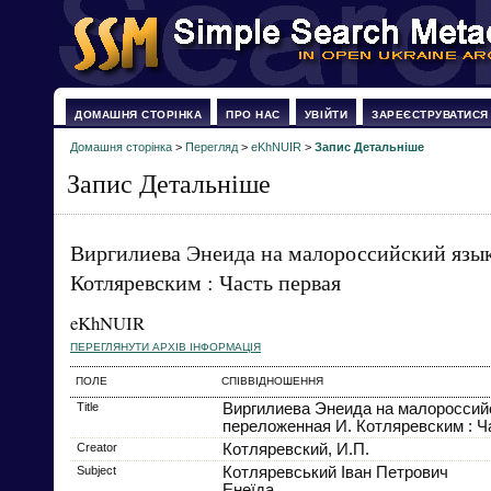
ДОМАШНЯ СТОРІНКА
ПРО НАС
УВІЙТИ
ЗАРЕЄСТРУВАТИСЯ
Домашня сторінка
>
Перегляд
>
eKhNUIR
>
Запис Детальніше
Запис Детальніше
Виргилиева Энеида на малороссийский язы
Котляревским : Часть первая
eKhNUIR
ПЕРЕГЛЯНУТИ АРХІВ ІНФОРМАЦІЯ
ПОЛЕ
СПІВВІДНОШЕННЯ
Title
Виргилиева Энеида на малороссий
переложенная И. Котляревским : Ч
Creator
Котляревский, И.П.
Subject
Котляревський Іван Петрович
Енеїда