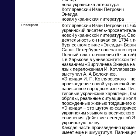
нова українська література
Котляревский Иван Петрович
Энеида
новая украинская литература
Description
Котляревский Иван Петрович (1769
украинский писатель-просветитель
новой украинской литературы. Св
деятельность он начал ок. 1794 г. 
бурлескном стиле «Энеиды» Вергили
Санкт-Петербурге напечатано перв
Полный текст сочинения (6 частей)
г. в Харькове в университетской т
названием «Виргилиева Энеида на
язык переложенная И. Котляревск
выступил А. А Волохинов.
«Энеида» И. П. Котляревского – пе
произведение новой украинской ли
написанное народным языком. Пис
типовые украинские характеры, бы
обряды, реальные ситуации и колл
порожденные жизнью тогдашнего о
«Энеида» – это шуточно-сатириче
украинским языком классического 
сочинения. Действие легенды об Э
украинскую почву.
Каждая часть произведения кроме 
имеет еще и шмуцтитул. Пагинация