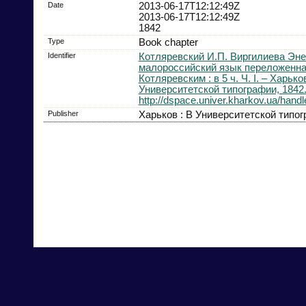
Date
2013-06-17T12:12:49Z
2013-06-17T12:12:49Z
1842
Type
Book chapter
Identifier
Котляревский И.П. Виргилиева Эне
малороссийский язык переложенна
Котляревским : в 5 ч. Ч. I. – Харьков
Университетской типографии, 1842. 
http://dspace.univer.kharkov.ua/han
Publisher
Харьков : В Университетской типо