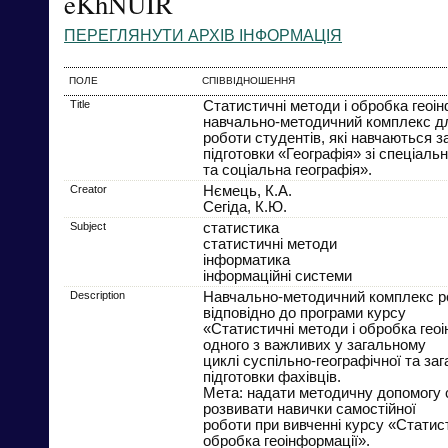
eKhNUIR
ПЕРЕГЛЯНУТИ АРХІВ ІНФОРМАЦІЯ
ПОЛЕ
СПІВВІДНОШЕННЯ
Title
Статистичні методи і обробка геоін
навчально-методичний комплекс дл
роботи студентів, які навчаються 
підготовки «Географія» зі спеціаль
та соціальна географія».
Creator
Нємець, К.А.
Сегіда, К.Ю.
Subject
статистика
статистичні методи
інформатика
інформаційні системи
Description
Навчально-методичний комплекс р
відповідно до програми курсу
«Статистичні методи і обробка геоі
одного з важливих у загальному
циклі суспільно-географічної та за
підготовки фахівців.
Мета: надати методичну допомогу 
розвивати навички самостійної
роботи при вивченні курсу «Статист
обробка геоінформації».