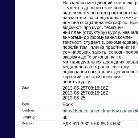
Навчально-методичний комплекс р
студентів денного і заочного
відділень геолого-географічного фак
навчаються за спеціальністю «Еко-
номічна і соціальна географія». Вон
відомості про курс, тематич-
ний план (структуру) курсу, навчал
вимогами до формування компе-
тентності студентів, рекомендовану
перелік тем і планів практичних та
семінарських занять, основні поло
вказівки до їх виконання, те-
ми індивідуальних дослідних завда
модульного контролю, систему
оцінювання навчальних досягнень с
короткий глосарій основних
понять курсу.
Date
2013-06-25T08:18:16Z
2013-06-25T08:18:16Z
2013-06-25
Type
Book
Identifier
http://dspace.univer.kharkov.ua/han
Language
uk
Relation
УДК 911.3:30;ББК 65.04 Н50