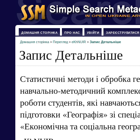
ДОМАШНЯ СТОРІНКА
ПРО НАС
УВІЙТИ
ЗАРЕЄСТРУВАТИСЯ
Домашня сторінка
>
Перегляд
>
eKhNUIR
>
Запис Детальніше
Запис Детальніше
Статистичні методи і обробка г
навчально-методичний комплекс
роботи студентів, які навчають
підготовки «Географія» зі спеці
«Економічна та соціальна геогр