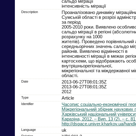
сальдо міграції
інтенсивність міграції
Description
Проаналізовано динаміку міграційн
Сумській області в розрізі адмініст
за період
2005-2010 роки. Виявлено особливо
сальдо міграції в регіоні (абсолютн
розрахунку на 1000
жителів). Проведено порівняльний 
середньорічних значень сальдо мігра
районів. Виявлено відмінності в
інтенсивності міграції в межах регі
картосхеми, що відображають особ
внутрішньорегіональної,
міжрегіональної та міждержавної мі
області.
Date
2013-06-27T08:01:35Z
2013-06-27T08:01:35Z
2012
Type
Article
Identifier
Часопис соціально-економічної геог
Міжрегіональний збірник наукових п
Харківський національний університ
Каразіна, 2012. – Вип. 13 (2). – с. 81
http://dspace.univer.kharkov.ua/han
Language
uk
Relation