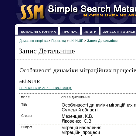
ДОМАШНЯ СТОРІНКА
ПРО НАС
УВІЙТИ
ЗАРЕЄСТРУВАТИСЯ
Домашня сторінка
>
Перегляд
>
eKhNUIR
>
Запис Детальніше
Запис Детальніше
Особливості динаміки міграційних процесів
eKhNUIR
ПЕРЕГЛЯНУТИ АРХІВ ІНФОРМАЦІЯ
ПОЛЕ
СПІВВІДНОШЕННЯ
Title
Особливості динаміки міграційних п
Сумській області
Creator
Мезенцев, К.В.
Яковенко, Є.В.
Subject
міграція населення
міграційні процеси