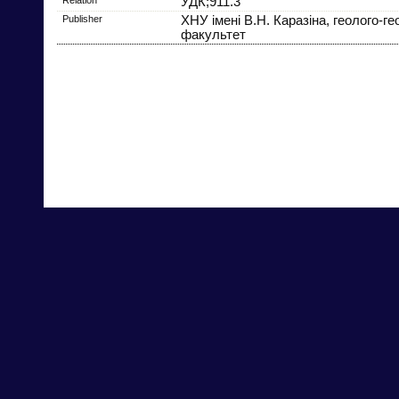
УДК;911.3
Publisher
ХНУ імені В.Н. Каразіна, геолого-г
факультет