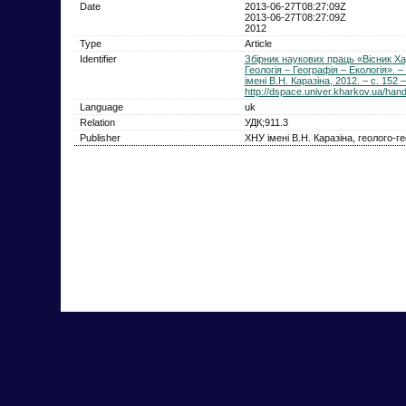
Date
2013-06-27T08:27:09Z
2013-06-27T08:27:09Z
2012
Type
Article
Identifier
Збірник наукових праць «Вісник Хар
Геологія – Географія – Екологія». 
імені В.Н. Каразіна, 2012. – с. 152 
http://dspace.univer.kharkov.ua/ha
Language
uk
Relation
УДК;911.3
Publisher
ХНУ імені В.Н. Каразіна, геолого-