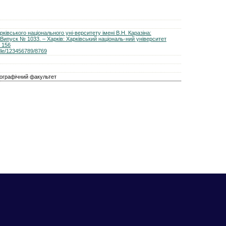
ківського національного уні-верситету імені В.Н. Каразіна:
– Випуск № 1033. – Харків: Харківський національ-ний університет
– 156
ndle/123456789/8769
географічний факультет