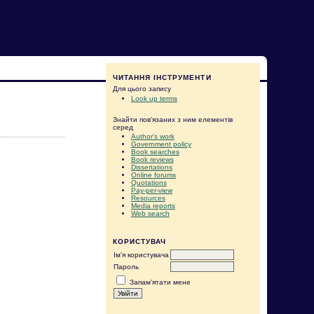
ЧИТАННЯ ІНСТРУМЕНТИ
Для цього запису
Look up terms
Знайти пов'язаних з ним елементів
серед
Author's work
Government policy
Book searches
Book reviews
Dissertations
Online forums
Quotations
Pay-per-view
Resources
Media reports
Web search
КОРИСТУВАЧ
Ім'я користувача
Пароль
Запам'ятати мене