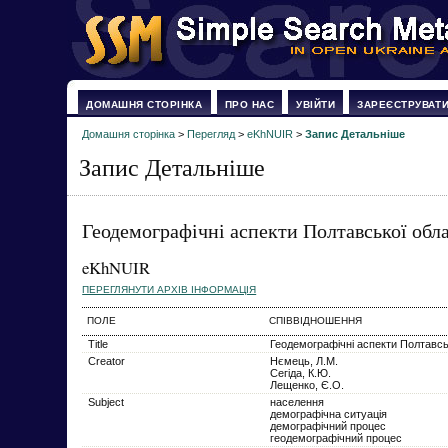
ДОМАШНЯ СТОРІНКА
ПРО НАС
УВІЙТИ
ЗАРЕЄСТРУВАТ
Домашня сторінка
>
Перегляд
>
eKhNUIR
>
Запис Детальніше
Запис Детальніше
Геодемографічні аспекти Полтавської обла
eKhNUIR
ПЕРЕГЛЯНУТИ АРХІВ ІНФОРМАЦІЯ
ПОЛЕ
СПІВВІДНОШЕННЯ
Title
Геодемографічні аспекти Полтавськ
Creator
Нємець, Л.М.
Сегіда, К.Ю.
Лещенко, Є.О.
Subject
населення
демографічна ситуація
демографічний процес
геодемографічний процес