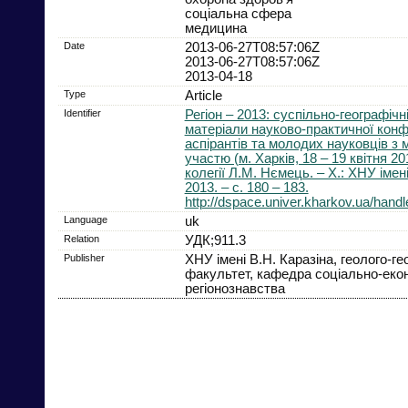
соціальна сфера
медицина
Date
2013-06-27T08:57:06Z
2013-06-27T08:57:06Z
2013-04-18
Type
Article
Identifier
Регіон – 2013: суспільно-географічн
матеріали науково-практичної конфе
аспірантів та молодих науковців з
участю (м. Харків, 18 – 19 квітня 201
колегії Л.М. Нємець. – Х.: ХНУ імені
2013. – с. 180 – 183.
http://dspace.univer.kharkov.ua/han
Language
uk
Relation
УДК;911.3
Publisher
ХНУ імені В.Н. Каразіна, геолого-г
факультет, кафедра соціально-еконо
регіонознавства