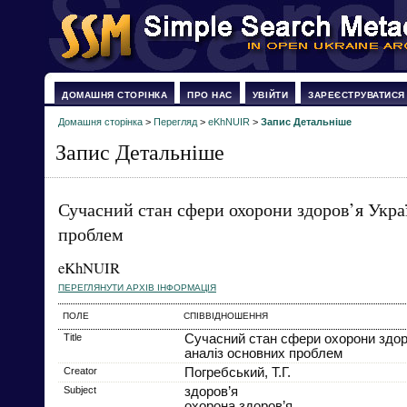
ДОМАШНЯ СТОРІНКА
ПРО НАС
УВІЙТИ
ЗАРЕЄСТРУВАТИСЯ
Домашня сторінка
>
Перегляд
>
eKhNUIR
>
Запис Детальніше
Запис Детальніше
Сучасний стан сфери охорони здоров’я Укра
проблем
eKhNUIR
ПЕРЕГЛЯНУТИ АРХІВ ІНФОРМАЦІЯ
ПОЛЕ
СПІВВІДНОШЕННЯ
Title
Сучасний стан сфери охорони здоро
аналіз основних проблем
Creator
Погребський, Т.Г.
Subject
здоров’я
охорона здоров’я