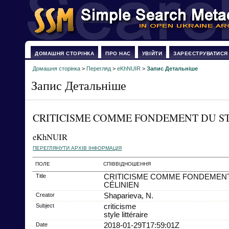
ДОМАШНЯ СТОРІНКА
ПРО НАС
УВІЙТИ
ЗАРЕЄСТРУВАТИСЯ
Домашня сторінка
>
Перегляд
>
eKhNUIR
>
Запис Детальніше
Запис Детальніше
CRITICISME COMME FONDEMENT DU ST
eKhNUIR
ПЕРЕГЛЯНУТИ АРХІВ ІНФОРМАЦІЯ
ПОЛЕ
СПІВВІДНОШЕННЯ
Title
CRITICISME COMME FONDEMENT
CÉLINIEN
Creator
Shaparieva, N.
Subject
criticisme
style littéraire
Date
2018-01-29T17:59:01Z