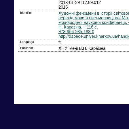
2018-01-29T17:59:01Z
2015
Identifier
Художні феномени в історії світової
перехід мови в письменництво: Ма
міжнародної наукової конференції. –
Н. Каразіна. – 116 с.
978-966-285-183-0
http://dspace.univer.kharkov.ua/han
Language
fr
Publisher
ХНУ імені В.Н. Каразіна