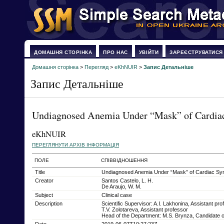
ДОМАШНЯ СТОРІНКА
ПРО НАС
УВІЙТИ
ЗАРЕЄСТРУВАТИСЯ
Домашня сторінка
>
Перегляд
>
eKhNUIR
>
Запис Детальніше
Запис Детальніше
Undiagnosed Anemia Under “Mask” of Cardi
eKhNUIR
ПЕРЕГЛЯНУТИ АРХІВ ІНФОРМАЦІЯ
ПОЛЕ
СПІВВІДНОШЕННЯ
Title
Undiagnosed Anemia Under “Mask” of Cardiac S
Creator
Santos Castelo, L. H.
De Araujo, W. M.
Subject
Clinical case
Description
Scientific Supervisor: A.I. Lakhonina, Assistant pro
T.V. Zolotareva, Assistant professor
Head of the Department: M.S. Brynza, Candidate o
Date
2019-06-07T10:27:23Z