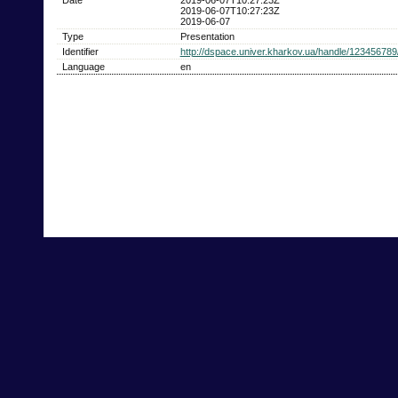
2019-06-07T10:27:23Z
2019-06-07
Type
Presentation
Identifier
http://dspace.univer.kharkov.ua/handle/12345678
Language
en